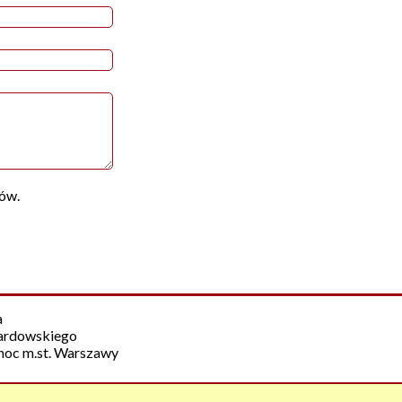
ów.
a
wardowskiego
noc m.st. Warszawy