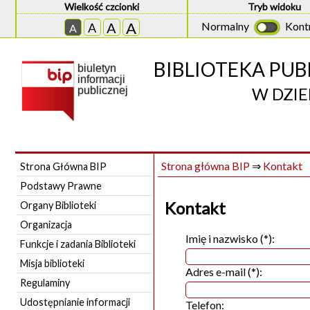
Wielkość czcionki
Tryb widoku
A
Normalny
Kont
A
A
A
BIBLIOTEKA PUB
biuletyn
informacji
publicznej
W DZIE
Strona główna BIP
⇒
Kontakt
Strona Główna BIP
Podstawy Prawne
Kontakt
Organy Biblioteki
Organizacja
Imię i nazwisko (*):
Funkcje i zadania Biblioteki
Misja biblioteki
Adres e-mail (*):
Regulaminy
Udostępnianie informacji
Telefon: