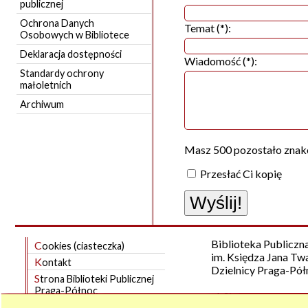
publicznej
Ochrona Danych
Temat (*):
Osobowych w Bibliotece
Deklaracja dostępności
Wiadomość (*):
Standardy ochrony
małoletnich
Archiwum
Masz
500
pozostało znak
Przesłać Ci kopię
Biblioteka Publiczn
Cookies (ciasteczka)
im. Księdza Jana T
Kontakt
Dzielnicy Praga-Pół
Strona Biblioteki Publicznej
Praga-Północ
ul. Skoczylasa 9